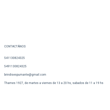
CONTACTÁNOS
541130824325
5491130824325
brindisespumante@gmail.com
Thames 1927, de martes a viernes de 13 a 20 hs, sabados de 11 a 19 hs