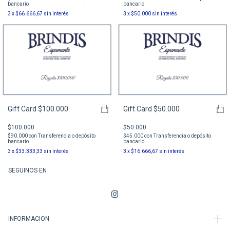
bancario
bancario
3
x
$66.666,67
sin interés
3
x
$50.000
sin interés
Gift Card $100.000
Gift Card $50.000
$100.000
$50.000
$90.000
con
Transferencia o depósito
$45.000
con
Transferencia o depósito
bancario
bancario
3
x
$33.333,33
sin interés
3
x
$16.666,67
sin interés
SEGUINOS EN
INFORMACION