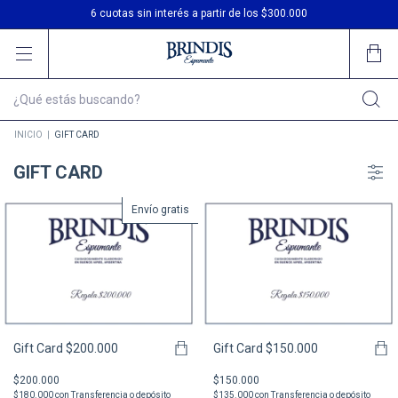
3 cuotas sin interés
6 cuotas sin interés a partir de los $300.000
Envío gratis en compras desde $200.000
INICIO
|
GIFT CARD
GIFT CARD
Envío gratis
Gift Card $200.000
Gift Card $150.000
$200.000
$150.000
$180.000
con
Transferencia o depósito
$135.000
con
Transferencia o depósito