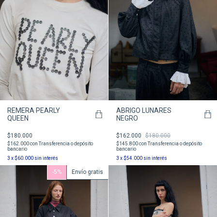
REMERA PEARLY
ABRIGO LUNARES
QUEEN
NEGRO
$180.000
$162.000
$180.000
$162.000
con
Transferencia o depósito
$145.800
con
Transferencia o depósito
bancario
bancario
3
x
$60.000
sin interés
3
x
$54.000
sin interés
-
5
%
Envío gratis