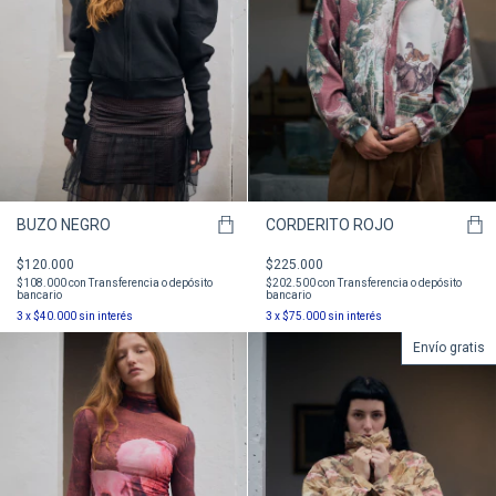
BUZO NEGRO
CORDERITO ROJO
$120.000
$225.000
$108.000
con
Transferencia o depósito
$202.500
con
Transferencia o depósito
bancario
bancario
3
x
$40.000
sin interés
3
x
$75.000
sin interés
Envío gratis