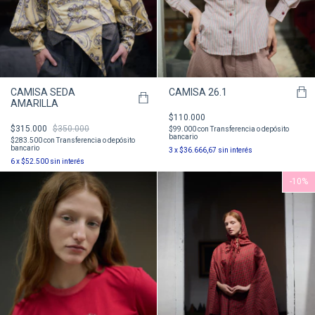
CAMISA SEDA
CAMISA 26.1
AMARILLA
$110.000
$315.000
$350.000
$99.000
con
Transferencia o depósito
bancario
$283.500
con
Transferencia o depósito
bancario
3
x
$36.666,67
sin interés
6
x
$52.500
sin interés
-
10
%