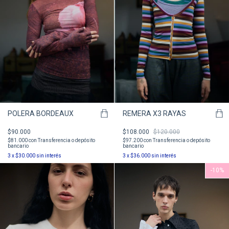
POLERA BORDEAUX
REMERA X3 RAYAS
$90.000
$108.000
$120.000
$81.000
con
Transferencia o depósito
$97.200
con
Transferencia o depósito
bancario
bancario
3
x
$30.000
sin interés
3
x
$36.000
sin interés
-
10
%