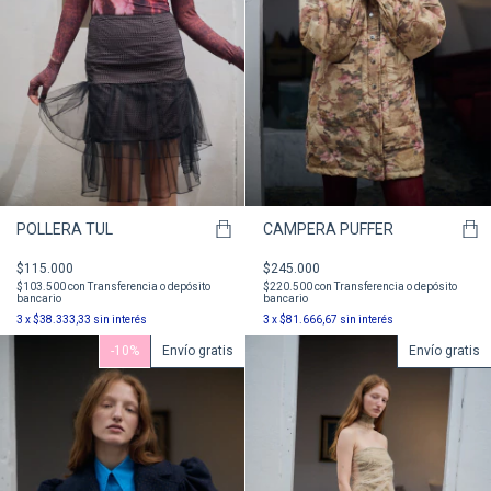
POLLERA TUL
CAMPERA PUFFER
$115.000
$245.000
$103.500
con
Transferencia o depósito
$220.500
con
Transferencia o depósito
bancario
bancario
3
x
$38.333,33
sin interés
3
x
$81.666,67
sin interés
-
10
%
Envío gratis
Envío gratis