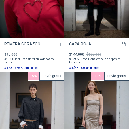
REMERA CORAZÓN
CAPA ROJA
$95.000
$144.000
$160.000
$85.500
con
Transferencia o depósito
$129.600
con
Transferencia o depósito
bancario
bancario
3
x
$31.666,67
sin interés
3
x
$48.000
sin interés
-
5
%
Envío gratis
-
10
%
Envío gratis