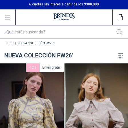
6 cuotas sin interés a partir de los $300.000
Envío gratis en compras desde $200.000
INICIO
|
NUEVA COLECCIÓN FW26'
NUEVA COLECCIÓN FW26'
-
10
%
Envío gratis