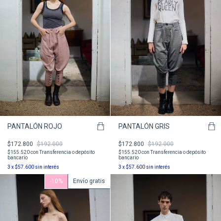
PANTALÓN ROJO
PANTALÓN GRIS
$172.800
$192.000
$172.800
$192.000
$155.520
con
Transferencia o depósito
$155.520
con
Transferencia o depósito
bancario
bancario
3
x
$57.600
sin interés
3
x
$57.600
sin interés
-
10
%
Envío gratis