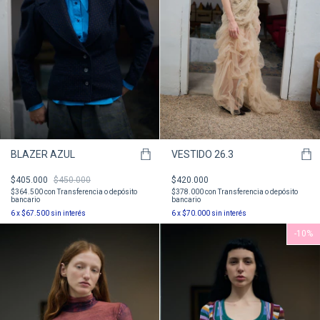
BLAZER AZUL
VESTIDO 26.3
$405.000
$450.000
$420.000
$364.500
con
Transferencia o depósito
$378.000
con
Transferencia o depósito
bancario
bancario
6
x
$67.500
sin interés
6
x
$70.000
sin interés
-
10
%