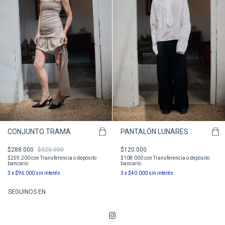
CONJUNTO TRAMA
PANTALÓN LUNARES
$288.000
$320.000
$120.000
$259.200
con
Transferencia o depósito
$108.000
con
Transferencia o depósito
bancario
bancario
3
x
$96.000
sin interés
3
x
$40.000
sin interés
SEGUINOS EN