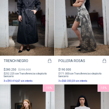
TRENCH NEGRO
POLLERA ROSAS
$280.250
$295.000
$190.000
$252.225
con
Transferencia o depósito
$171.000
con
Transferencia o depósito
bancario
bancario
3
x
$93.416,67
sin interés
3
x
$63.333,33
sin interés
-
10
%
-
10
%