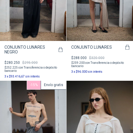
CONJUNTO LUNARES
CONJUNTO LUNARES
NEGRO
$288.000
$320.000
$280.250
$295.000
$259.200
con
Transferencia o depósito
bancario
$252.225
con
Transferencia o depósito
bancario
3
x
$96.000
sin interés
3
x
$93.416,67
sin interés
-
15
%
Envío gratis