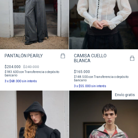
PANTALÓN PEARLY
CAMISA CUELLO
BLANCA
$204.000
$240.000
$165.000
$183.600
con
Transferencia o depósito
bancario
$148.500
con
Transferencia o depósito
bancario
3
x
$68.000
sin interés
3
x
$55.000
sin interés
Envío gratis