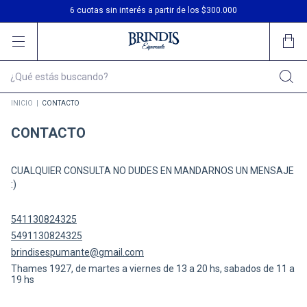
3 cuotas sin interés
6 cuotas sin interés a partir de los $300.000
Envío gratis en compras desde $200.000
INICIO
|
CONTACTO
CONTACTO
CUALQUIER CONSULTA NO DUDES EN MANDARNOS UN MENSAJE
:)
541130824325
5491130824325
brindisespumante@gmail.com
Thames 1927, de martes a viernes de 13 a 20 hs, sabados de 11 a
19 hs