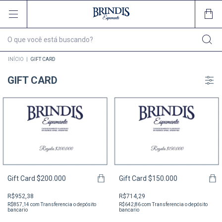
INÍCIO
|
GIFT CARD
GIFT CARD
Gift Card $200.000
Gift Card $150.000
R$952,38
R$714,29
R$857,14
com
Transferencia o depósito
R$642,86
com
Transferencia o depósito
bancario
bancario