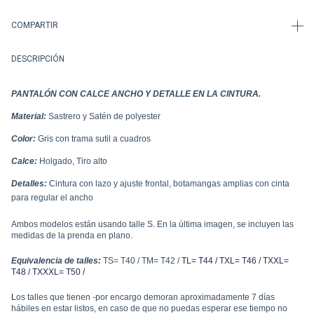
COMPARTIR
DESCRIPCIÓN
PANTALÓN CON CALCE ANCHO Y DETALLE EN LA CINTURA.
Material:
Sastrero y Satén de polyester
Color:
Gris con trama sutil a cuadros
Calce:
Holgado, Tiro alto
Detalles:
Cintura con lazo y ajuste frontal, botamangas amplias con cinta
para regular el ancho
Ambos modelos están usando talle S.
En la última imagen, se incluyen las
medidas de la prenda en plano.
Equivalencia de talles:
TS= T40 / TM= T42 /
TL= T44 /
TXL= T46 /
TXXL=
T48 /
TXXXL= T50 /
L
os talles que tienen -por encargo demoran aproximadamente 7 días
hábiles en estar listos, en caso de que no puedas esperar ese tiempo no