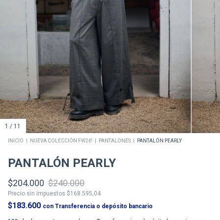
1
/
11
INICIO
|
NUEVA COLECCIÓN FW26'
|
PANTALONES
|
PANTALÓN PEARLY
PANTALÓN PEARLY
$204.000
$240.000
Precio sin impuestos
$168.595,04
$183.600
con
Transferencia o depósito bancario