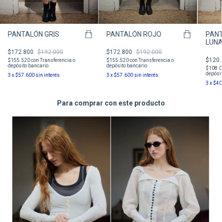
PANTALÓN GRIS
PANTALÓN ROJO
PAN
LUN
$172.800
$192.000
$172.800
$192.000
$120.
$155.520
con
Transferencia o
$155.520
con
Transferencia o
depósito bancario
depósito bancario
$108.
depósit
3
x
$57.600
sin interés
3
x
$57.600
sin interés
3
x
$40
Para comprar con este producto