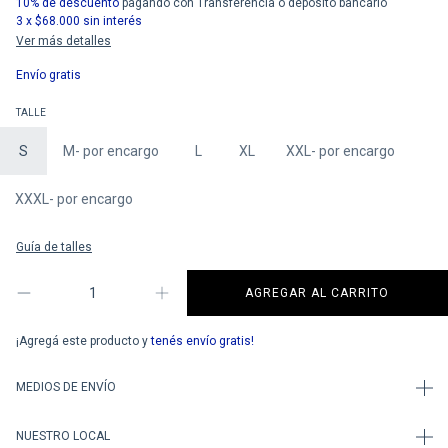
10% de descuento
pagando con Transferencia o depósito bancario
3
x
$68.000
sin interés
Ver más detalles
Envío gratis
TALLE
S
M- por encargo
L
XL
XXL- por encargo
XXXL- por encargo
Guía de talles
¡Agregá este producto y
tenés envío gratis!
MEDIOS DE ENVÍO
NUESTRO LOCAL