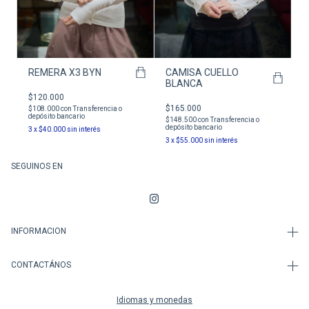
REMERA X3 BYN
CAMISA CUELLO
BLANCA
$120.000
$165.000
$108.000
con
Transferencia o
depósito bancario
$148.500
con
Transferencia o
depósito bancario
3
x
$40.000
sin interés
3
x
$55.000
sin interés
SEGUINOS EN
INFORMACION
CONTACTÁNOS
Idiomas y monedas