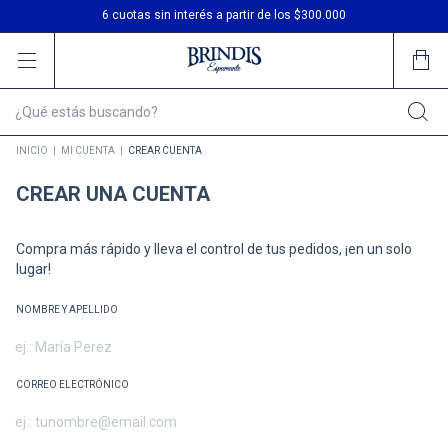
3 cuotas sin interés
6 cuotas sin interés a partir de los $300.000
Envío gratis en compras desde $200.000
INICIO
|
MI CUENTA
|
CREAR CUENTA
CREAR UNA CUENTA
Compra más rápido y lleva el control de tus pedidos, ¡en un solo
lugar!
NOMBRE Y APELLIDO
CORREO ELECTRÓNICO