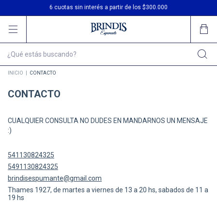
3 cuotas sin interés
6 cuotas sin interés a partir de los $300.000
Envío gratis en compras desde $200.000
INICIO
|
CONTACTO
CONTACTO
CUALQUIER CONSULTA NO DUDES EN MANDARNOS UN MENSAJE
:)
541130824325
5491130824325
brindisespumante@gmail.com
Thames 1927, de martes a viernes de 13 a 20 hs, sabados de 11 a
19 hs